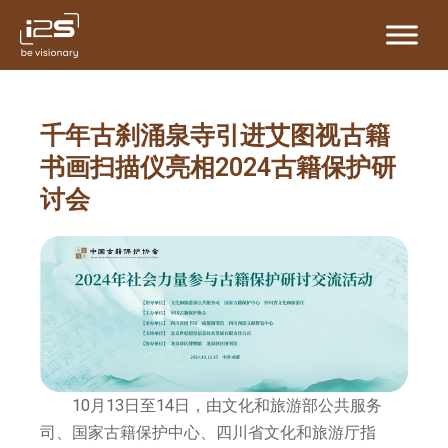
跳
至
内
容
千年古刹涌泉寺引进艾图视古籍
书画扫描仪亮相2024古籍保护研
讨会
10月13日至14日，由文化和旅游部公共服务
司、国家古籍保护中心、四川省文化和旅游厅指